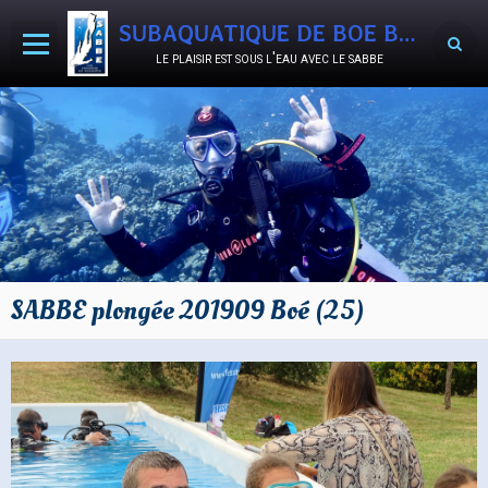
SUBAQUATIQUE DE BOE BON-ENCONTRE
le plaisir est sous l'eau avec le sabbe
Accueil
Agenda
Activités
Le Club
Documents
SABBE plongée 201909 Boé (25)
Album photos
Vidéos
SABB'OCCASIONS
Nous rejoindre