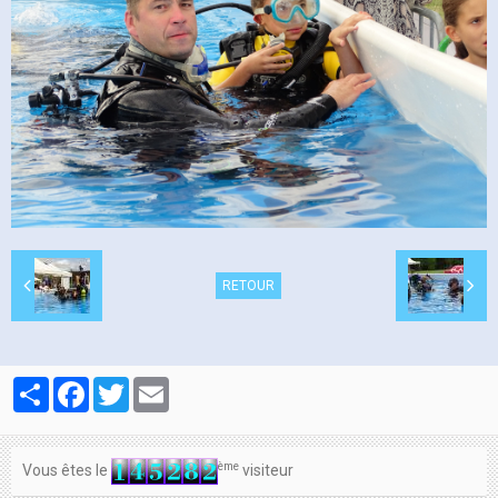
Contacts
RETOUR
Partager
Facebook
Twitter
Email
ème
Vous êtes le
visiteur