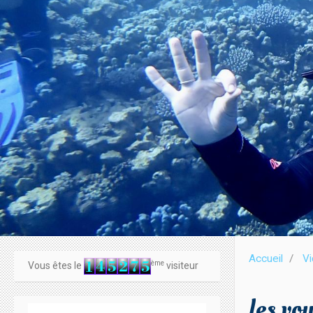
Accueil
V
ème
Vous êtes le
visiteur
les vo