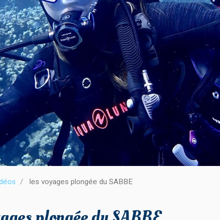
idéos
les voyages plongée du SABBE
yages plongée du SABBE