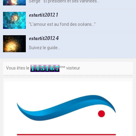
Serge " El president et ses vahinées..."
Contacts
estartit2012 1
"L'amour est au fond des océans..."
estartit2012 4
Suivez le guide...
ème
Vous êtes le
visiteur