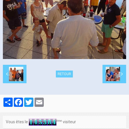
Contacts
RETOUR
Partager
Facebook
Twitter
Email
ème
Vous êtes le
visiteur