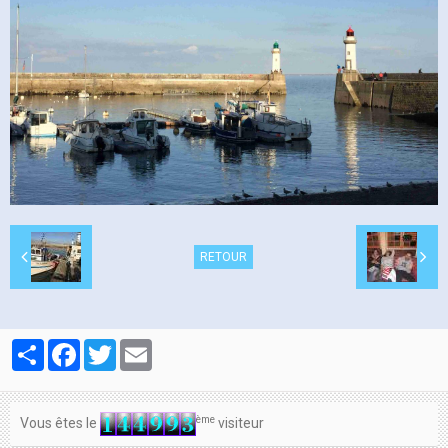
Contacts
RETOUR
Partager
Facebook
Twitter
Email
ème
Vous êtes le
visiteur