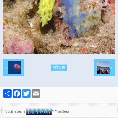
Contacts
RETOUR
Partager
Facebook
Twitter
Email
ème
Vous êtes le
visiteur