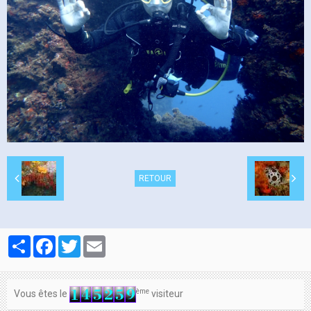
Contacts
RETOUR
Partager
Facebook
Twitter
Email
ème
Vous êtes le
visiteur