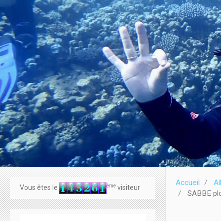
Accueil
A
ème
Vous êtes le
visiteur
SABBE plo