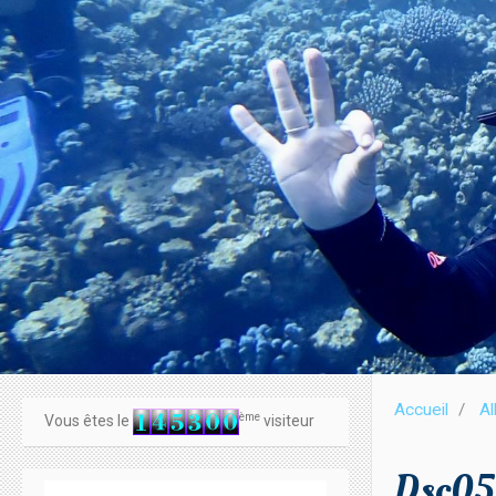
Accueil
A
ème
Vous êtes le
visiteur
Dsc05