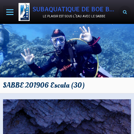
SUBAQUATIQUE DE BOE BON-ENCONTRE
le plaisir est sous l'eau avec le sabbe
Accueil
Agenda
Activités
Le Club
Documents
SABBE 201906 Escala (30)
Album photos
Vidéos
SABB'OCCASIONS
Nous rejoindre