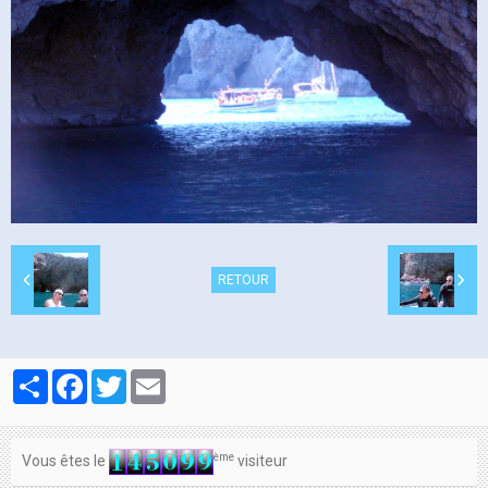
Contacts
RETOUR
Partager
Facebook
Twitter
Email
ème
Vous êtes le
visiteur