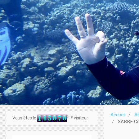
Accueil
A
ème
Vous êtes le
visiteur
SABBE Ce