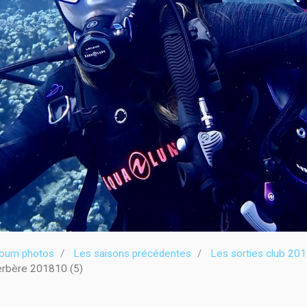
lbum photos
Les saisons précédentes
Les sorties club 20
rbère 201810 (5)