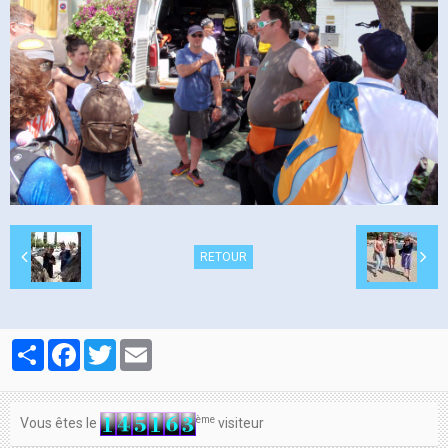
Contacts
RETOUR
Partager
Facebook
Twitter
Email
ème
Vous êtes le
visiteur