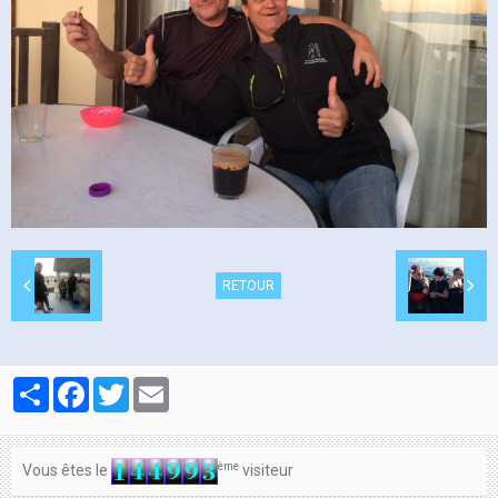
Contacts
RETOUR
Partager
Facebook
Twitter
Email
ème
Vous êtes le
visiteur