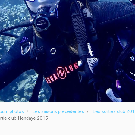
lbum photos
Les saisons précédentes
Les sorties club 20
tie club Hendaye 2015