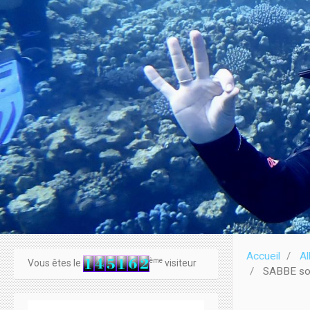
Accueil
A
ème
Vous êtes le
visiteur
SABBE sor