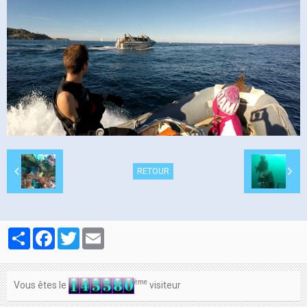
Contacts
RETOUR
Partager
Facebook
Twitter
Email
ème
Vous êtes le
visiteur