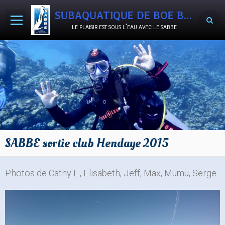
SUBAQUATIQUE DE BOE BON-ENCONTRE
le plaisir est sous l'eau avec le sabbe
Accueil
Agenda
Activités
Le Club
Documents
SABBE sortie club Hendaye 2015
Album photos
Vidéos
Photos de Cathy L., Elisabeth, Jeff, Max, Mumu, Serge
SABB'OCCASIONS
Nous rejoindre