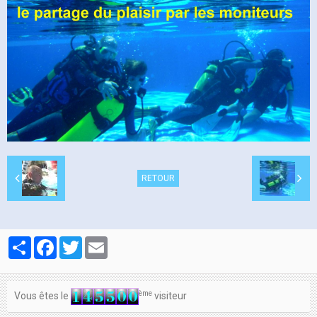
Contacts
RETOUR
Partager
Facebook
Twitter
Email
ème
Vous êtes le
visiteur