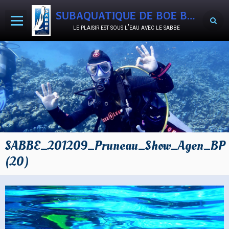
SUBAQUATIQUE DE BOE BON-ENCONTRE
le plaisir est sous l'eau avec le sabbe
Accueil
Agenda
Activités
Le Club
Documents
SABBE_201209_Pruneau_Show_Agen_BP
Album photos
(20)
Vidéos
SABB'OCCASIONS
Nous rejoindre