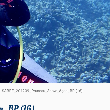
SABBE_201209_Pruneau_Show_Agen_BP (16)
_BP (16)