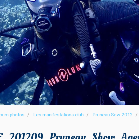
lbum photos
Les manifestations club
Pruneau Sow 2012
_201209_Pruneau_Show_Agen