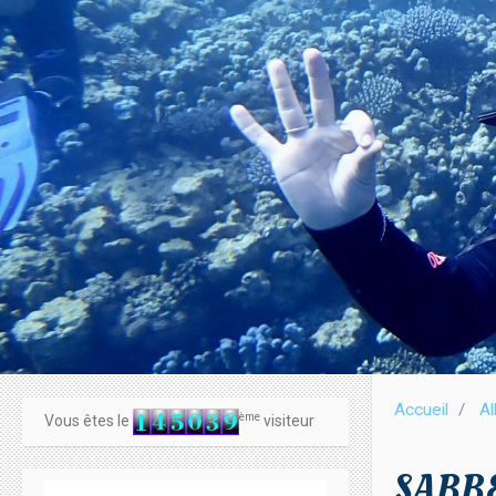
Accueil
A
ème
Vous êtes le
visiteur
SABBE