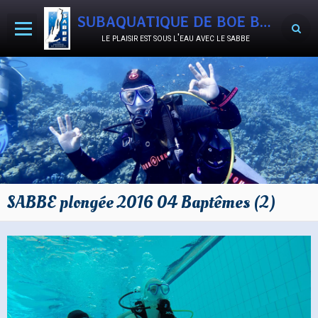
SUBAQUATIQUE DE BOE BON-ENCONTRE
le plaisir est sous l'eau avec le sabbe
Accueil
Agenda
Activités
Le Club
Documents
SABBE plongée 2016 04 Baptêmes (2)
Album photos
Vidéos
SABB'OCCASIONS
Nous rejoindre