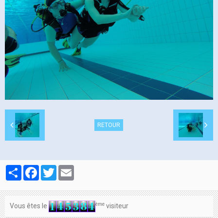
Contacts
RETOUR
Partager
Facebook
Twitter
Email
ème
Vous êtes le
visiteur