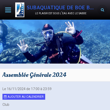
SUBAQUATIQUE DE BOE BON-ENCONTRE
le plaisir est sous l'eau avec le sabbe
Accueil
Agenda
Activités
Le Club
Documents
Assemblée Générale 2024
Album photos
Vidéos
Le 16/11/2024
de 17:00
à 23:59
SABB'OCCASIONS
AJOUTER AU CALENDRIER
Nous rejoindre
Club